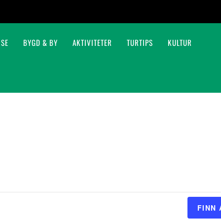
ISE
BYGD & BY
AKTIVITETER
TURTIPS
KULTUR
Kanopadling på Kynna
Fiskestell og forvaltning
FINN