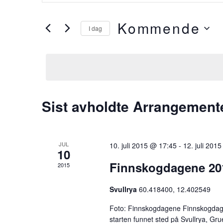
Search
r
and
i
Kommende
I dag
v
Views
V
i
e
Navigation
n
l
n
g
s
d
ø
Sist avholdte Arrangement
a
k
t
e
o
o
JUL
10. juli 2015 @ 17:45
-
12. juli 201
.
10
r
Finnskogdagene 20
d
2015
.
Svullrya
60.418400, 12.402549
S
ø
Foto: Finnskogdagene Finnskogdagen
k
starten funnet sted på Svullrya, Gr