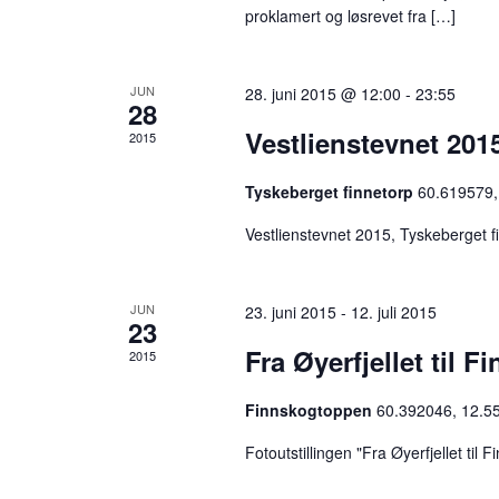
e
proklamert og løsrevet fra […]
t
t
JUN
28. juni 2015 @ 12:00
-
23:55
e
28
r
Vestlienstevnet 201
2015
A
r
Tyskeberget finnetorp
60.619579,
r
Vestlienstevnet 2015, Tyskeberget f
a
n
g
JUN
23. juni 2015
-
12. juli 2015
23
e
Fra Øyerfjellet til 
2015
m
e
Finnskogtoppen
60.392046, 12.5
n
t
Fotoutstillingen "Fra Øyerfjellet til
e