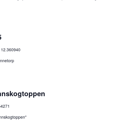
5
 12.360940
innetorp
Finnskogtoppen
54271
 Finnskogtoppen"