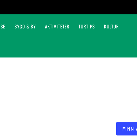
ISE
BYGD & BY
AKTIVITETER
TURTIPS
KULTUR
Kanopadling på Kynna
Fiskestell og forvaltning
FINN