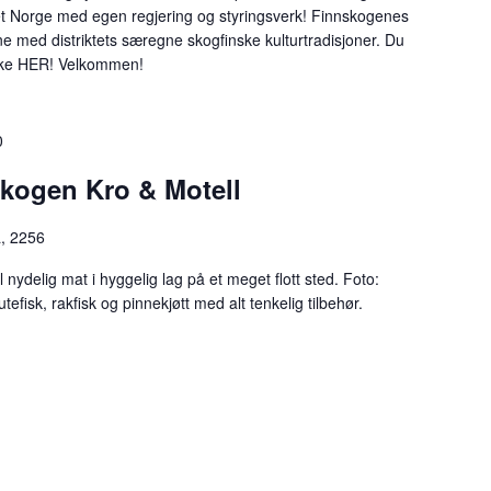
ket Norge med egen regjering og styringsverk! Finnskogenes
 med distriktets særegne skogfinske kulturtradisjoner. Du
likke HER! Velkommen!
0
skogen Kro & Motell
a, 2256
l nydelig mat i hyggelig lag på et meget flott sted. Foto:
tefisk, rakfisk og pinnekjøtt med alt tenkelig tilbehør.