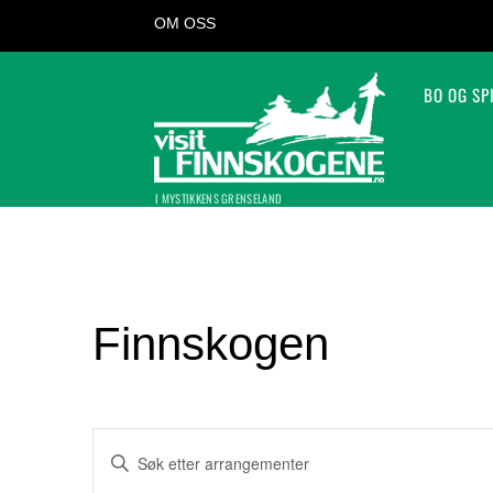
OM OSS
BO OG SP
I MYSTIKKENS GRENSELAND
Finnskogen
Arrangementer
S
k