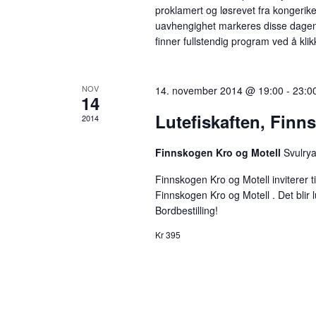
e
proklamert og løsrevet fra kongeri
uavhengighet markeres disse dagene
t
finner fullstendig program ved å k
t
e
r
NOV
14. november 2014 @ 19:00
-
23:0
14
A
Lutefiskaften, Finn
r
2014
r
Finnskogen Kro og Motell
Svulry
a
n
Finnskogen Kro og Motell inviterer ti
g
Finnskogen Kro og Motell . Det blir lu
Bordbestilling!
e
m
Kr 395
e
n
t
e