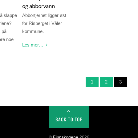
og abborvann
 å slappe
Abbortjernet ligger øst
riene?
for Risberget i Våler
r på
kommune.
re noe
Les mer…
1
2
3
BACK TO TOP
©
Finnskogene
2026