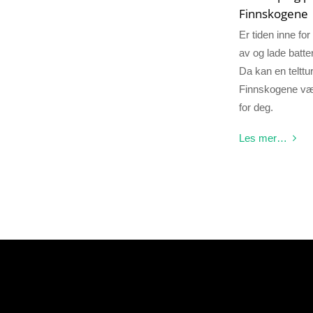
Finnskogene
Er tiden inne for
av og lade batte
Da kan en telttu
Finnskogene væ
for deg.
Les mer…