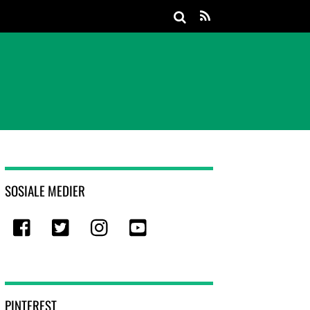
Spøkelset på Välgunaho
Halteguten og Porkkalafela
SOSIALE MEDIER
Facebook
Twitter
Instagram
Youtube
PINTEREST