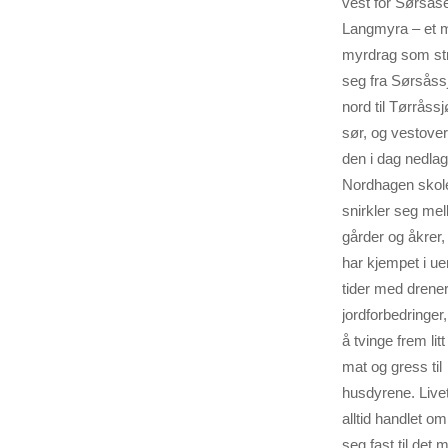
vest for Sørsåse
Langmyra – et 
myrdrag som st
seg fra Sørsåss
nord til Tørråssj
sør, og vestove
den i dag nedlag
Nordhagen skol
snirkler seg me
gårder og åkrer, 
har kjempet i ue
tider med drener
jordforbedringer,
å tvinge frem litt 
mat og gress til
husdyrene. Livet
alltid handlet om
seg fast til det 