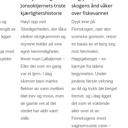
Jonsoktjernets triste
skogens ånd våker
o
kjærlighetshistorie
over fiskevannet
n og
Høyt opp ved
Dypt inne på
omgitt av
Stordigerheden, der tåka
Finnskogen, nær den
ligger
sleiker skogkammen og
svenske grensen, reiser
myrene holder på sine
en bauta av et berg seg
sjø med
egne hemmeligheter,
mot himmelen.
speiler
finner man Lallatjernet –
Høgsjøberget – en
Eller det som en gang
kjempe fra tidens
var et tjern. I dag
begynnelse. Under
skimrer bare mørke
jordens første virkning
flekker av vann mellom
av ild og trykk ble berget
bløt torv og mose, men
formet, og i dag ligger
de gamle vet at det
det som et voktende
stedet har aldri vært
alter over et av
stille.
Finnskogens mest
sagnomsuste vann –