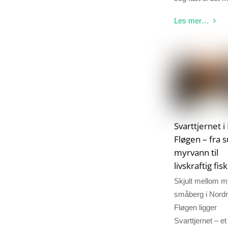
Les mer…
Svarttjernet 
Fløgen – fra s
myrvann til
livskraftig fi
Skjult mellom m
småberg i Nord
Fløgen ligger
Svarttjernet – et 