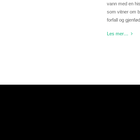
vann med en his
som vitner om 
forfall og gjenfø
Les mer…