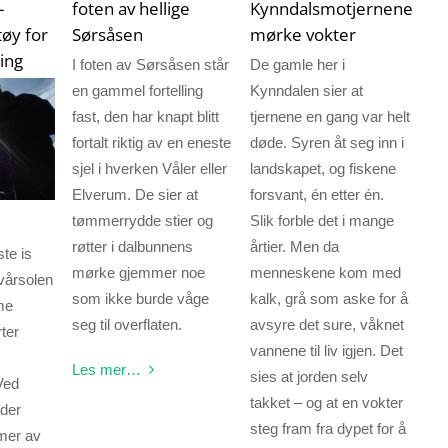
–
foten av hellige
Kynndalsmotjernenes
tøy for
Sørsåsen
mørke vokter
ing
I foten av Sørsåsen står
De gamle her i
en gammel fortelling
Kynndalen sier at
fast, den har knapt blitt
tjernene en gang var helt
fortalt riktig av en eneste
døde. Syren åt seg inn i
sjel i hverken Våler eller
landskapet, og fiskene
Elverum. De sier at
forsvant, én etter én.
tømmerrydde stier og
Slik forble det i mange
røtter i dalbunnens
årtier. Men da
ste is
mørke gjemmer noe
menneskene kom med
 vårsolen
som ikke burde våge
kalk, grå som aske for å
me
seg til overflaten.
avsyre det sure, våknet
ter
vannene til liv igjen. Det
Les mer…
sies at jorden selv
Ved
takket – og at en vokter
ader
steg fram fra dypet for å
imer av