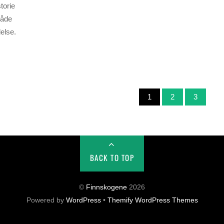
torie
både
delse.
1
2
3
BACK TO TOP
©
Finnskogene
2026
Powered by
WordPress
•
Themify WordPress Themes