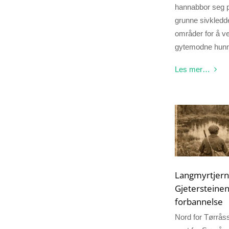
hannabbor seg 
grunne sivkledd
områder for å v
gytemodne hunn
Les mer…
Langmyrtjern
Gjetersteine
forbannelse
Nord for Tørrås