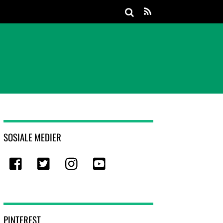
Spøkelset på Välgunaho
Halteguten og Porkkalafela
SOSIALE MEDIER
Facebook
Twitter
Instagram
Youtube
PINTEREST