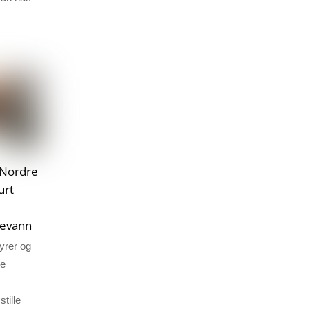
i Nordre
urt
skevann
yrer og
re
stille