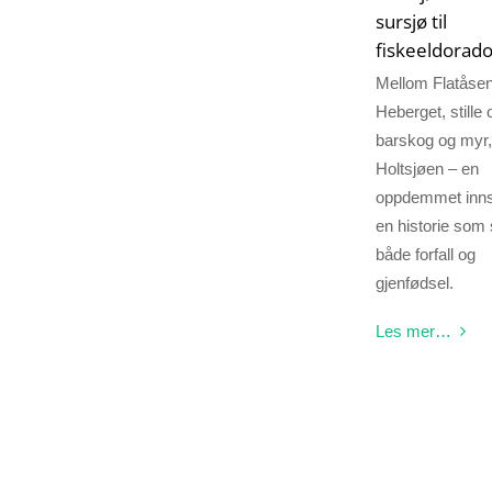
sursjø til
fiskeeldorad
Mellom Flatåse
Heberget, stille 
barskog og myr, 
Holtsjøen – en
oppdemmet inn
en historie som 
både forfall og
gjenfødsel.
Les mer…