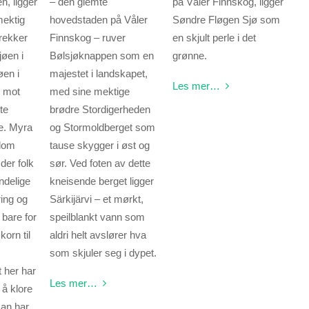
n, ligger
– den glemte
på Våler Finnskog, ligger
mektig
hovedstaden på Våler
Søndre Fløgen Sjø som
rekker
Finnskog – ruver
en skjult perle i det
jøen i
Bølsjøknappen som en
grønne.
øen i
majestet i landskapet,
Les mer…
r mot
med sine mektige
te
brødre Stordigerheden
e. Myra
og Stormoldberget som
llom
tause skygger i øst og
der folk
sør. Ved foten av dette
ndelige
kneisende berget ligger
ing og
Särkijärvi – et mørkt,
 bare for
speilblankt vann som
korn til
aldri helt avslører hva
som skjuler seg i dypet.
 her har
Les mer…
 å klore
man har.