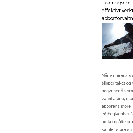
tusenbrødre 
effektivt verk
abborforvaltn
Når vinterens si
slipper taket og
begynner å var
vannflatene, star
abborens store
vårbegivenhet. 
omkring åtte gr
samler store st