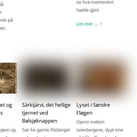
se hva mennesket
på
hadde gjort.
e
ente på
Les mer…
er.
et og
Särkijärvi, det hellige
Lyset i Søndre
ns
tjernet ved
Fløgen
Bølsjøknappen
Gjemt mellom
sjøen og
Sør for gamle Risberget
seterbergene, dypt inne